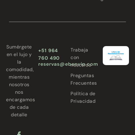
Sumérgete
Trabaja
+51 964
en el lujo y
con
760 490
la
reservas@ebenvip.com
nosotros
comodidad,
Preguntas
mientras
Frecuentes
nosotros
nos
Política de
encargamos
Privacidad
de cada
detalle